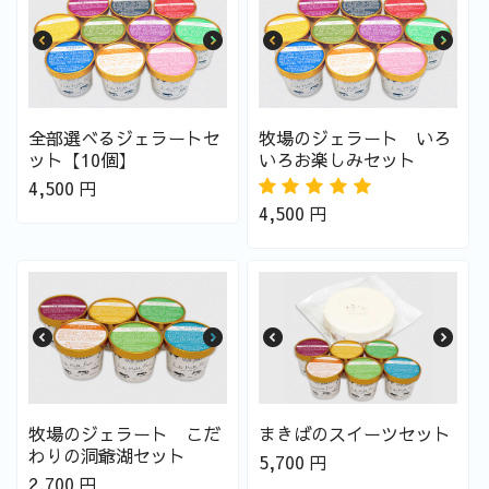
全部選べるジェラートセ
牧場のジェラート いろ
ット【10個】
いろお楽しみセット
4,500
円
4,500
円
牧場のジェラート こだ
まきばのスイーツセット
わりの洞爺湖セット
5,700
円
2,700
円