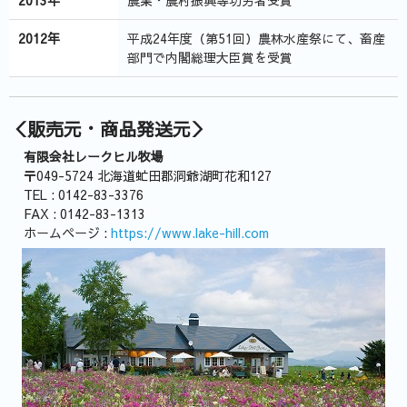
2013年
農業・農村振興等功労者受賞
2012年
平成24年度（第51回）農林水産祭にて、畜産
部門で内閣総理大臣賞を受賞
＜販売元・商品発送元＞
有限会社レークヒル牧場
〒049-5724 北海道虻田郡洞爺湖町花和127
TEL : 0142-83-3376
FAX : 0142-83-1313
ホームページ :
https://www.lake-hill.com