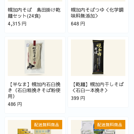
幌加内そば 島田掛け乾
幌加内そばつゆ＜化学調
麺セット(24食)
味料無添加＞
4,315
円
648
円
【半なま】幌加内石臼挽
【乾麺】幌加内干しそば
き（石臼粗挽きそば粉使
＜石臼一本挽き＞
用）
399
円
486
円
配送無料商品
配送無料商品