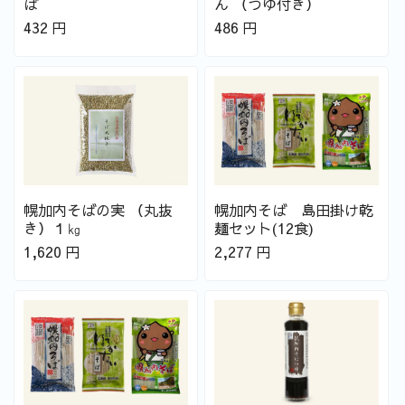
ば
ん （つゆ付き）
432
円
486
円
幌加内そばの実 （丸抜
幌加内そば 島田掛け乾
き）１㎏
麺セット(12食)
1,620
円
2,277
円