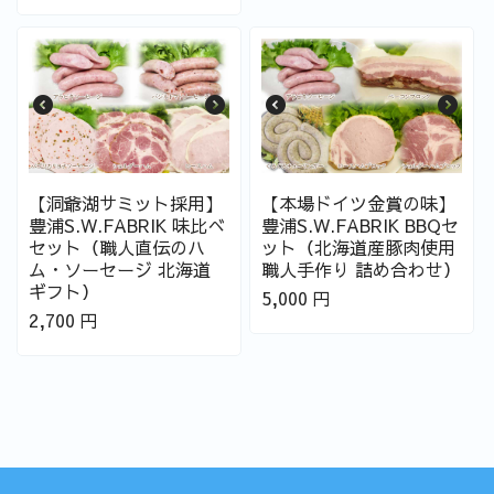
【洞爺湖サミット採用】
【本場ドイツ金賞の味】
豊浦S.W.FABRIK 味比べ
豊浦S.W.FABRIK BBQセ
セット（職人直伝のハ
ット（北海道産豚肉使用
ム・ソーセージ 北海道
職人手作り 詰め合わせ）
ギフト）
5,000
円
2,700
円