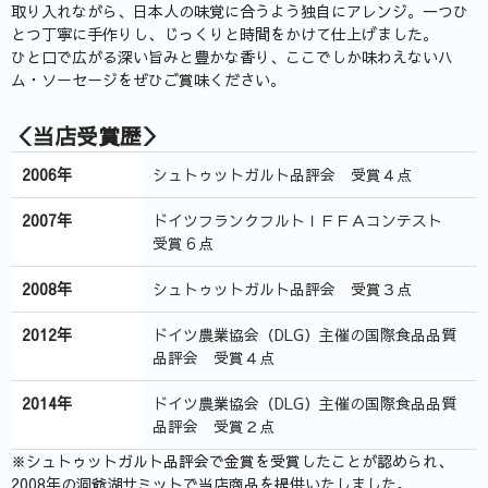
取り入れながら、日本人の味覚に合うよう独自にアレンジ。一つひ
とつ丁寧に手作りし、じっくりと時間をかけて仕上げました。
ひと口で広がる深い旨みと豊かな香り、ここでしか味わえないハ
ム・ソーセージをぜひご賞味ください。
＜当店受賞歴＞
2006年
シュトゥットガルト品評会 受賞４点
2007年
ドイツフランクフルトＩＦＦＡコンテスト
受賞６点
2008年
シュトゥットガルト品評会 受賞３点
2012年
ドイツ農業協会（DLG）主催の国際食品品質
品評会 受賞４点
2014年
ドイツ農業協会（DLG）主催の国際食品品質
品評会 受賞２点
※シュトゥットガルト品評会で金賞を受賞したことが認められ、
2008年の洞爺湖サミットで当店商品を提供いたしました。