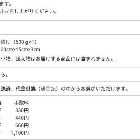
ます。
非お召し上がりください。
漬け（500ｇ×1）
0cm×15cm×3cm
の小物、添え物はお届けする商品には含まれません。
ちら
。
ト決済
、
代金引換
（現金払）の中からお選びいただけます。
額
手数料
下
330円
下
440円
下
660円
下
1,100円