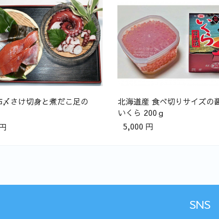
布〆さけ切身と煮だこ足の
北海道産 食べ切りサイズの
いくら 200ｇ
5,000
円
円
SNS