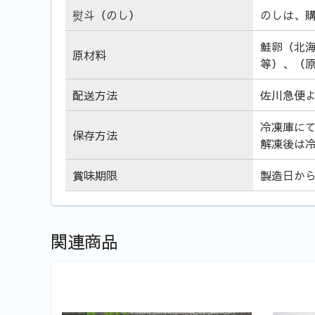
熨斗（のし）
のしは、
鮭卵（北
原材料
等）、（
配送方法
佐川急便
冷凍庫に
保存方法
解凍後は
賞味期限
製造日か
関連商品