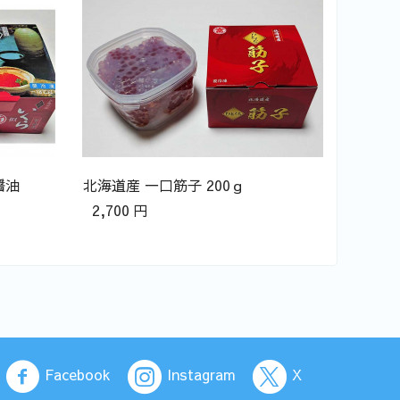
北海道
くら 2
6,200
醤油
北海道産 一口筋子 200ｇ
2,700
円
Facebook
Instagram
X