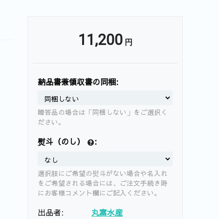
11,200
円
納品書兼領収書の同梱:
贈答品の場合は「同梱しない」をご選択く
ださい。
熨斗（のし）
:
選択肢にご希望の熨斗がない場合や名入れ
をご希望される場合には、ご注文手続き時
にお客様コメント欄にご記入ください。
出品者:
丸富水産