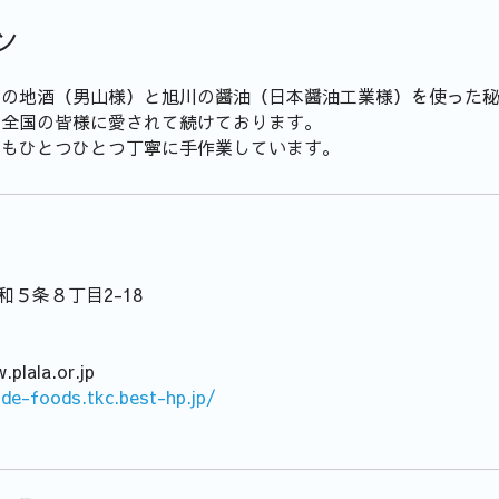
ン
川の地酒（男山様）と旭川の醤油（日本醤油工業様）を使った
来全国の皆様に愛されて続けております。
でもひとつひとつ丁寧に手作業しています。
忠和５条８丁目2-18
plala.or.jp
ode-foods.tkc.best-hp.jp/