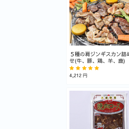
５種の肩ジンギスカン詰
せ(牛、豚、鶏、羊、鹿)
4,212
円