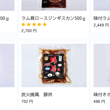
00ｇ
ラム肩ロースジンギスカン500ｇ
味付ラ
2,449
円
2,700
円
炭火焼風 豚丼
味付きホ
702
円
486
円