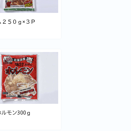
ム２５０ｇ×３Ｐ
ルモン300ｇ