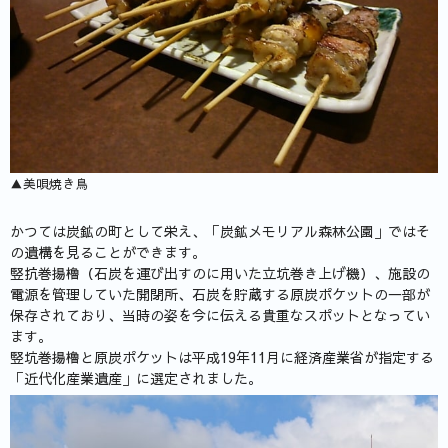
▲美唄焼き鳥
かつては炭鉱の町として栄え、「炭鉱メモリアル森林公園」ではそ
の遺構を見ることができます。
竪抗巻揚櫓（石炭を運び出すのに用いた立坑巻き上げ機）、施設の
電源を管理していた開閉所、石炭を貯蔵する原炭ポケットの一部が
保存されており、当時の姿を今に伝える貴重なスポットとなってい
ます。
竪坑巻揚櫓と原炭ポケットは平成19年11月に経済産業省が指定する
「近代化産業遺産」に選定されました。