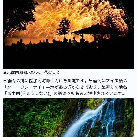
▲朱鞠内湖湖水祭 水上花火大会
早雲内の滝は幌加内町添牛内にある滝です。早雲内はアイヌ語の
「ソー・ウン・ナイ」＝滝がある沢からきており、最寄りの地名
「添牛内(そえうしない)」の語源でもあると推測されています。