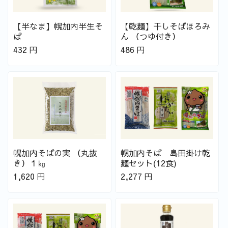
【半なま】幌加内半生そ
【乾麺】干しそばほろみ
ば
ん （つゆ付き）
432
円
486
円
幌加内そばの実 （丸抜
幌加内そば 島田掛け乾
き）１㎏
麺セット(12食)
1,620
円
2,277
円