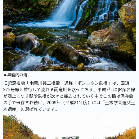
▲早雲内の滝
旧JR深名線「雨竜川第三橋梁」通称「ポンコタン鉄橋」は、国道
275号線と並行して流れる雨竜川を渡っており、平成7年にJR深名線
が廃止になり駅や鉄橋が次々と撤去されていく中でこの橋は保存会
の手で保存され続け、2009年（平成21年度）には「土木学会選奨土
木遺産」に選ばれています。