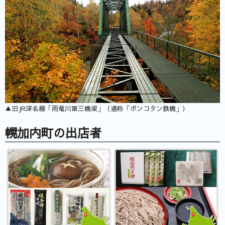
▲旧JR深名線「雨竜川第三橋梁」（通称「ポンコタン鉄橋」）
幌加内町の出店者