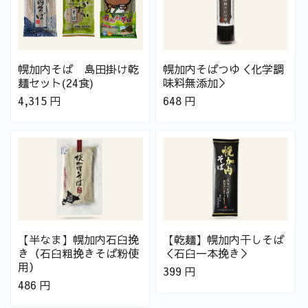
幌加内そば 島田掛け乾
幌加内そばつゆ＜化学調
麺セット(24食)
味料無添加＞
4,315
円
648
円
【半なま】幌加内石臼挽
【乾麺】幌加内干しそば
き（石臼粗挽きそば粉使
＜石臼一本挽き＞
用）
399
円
486
円