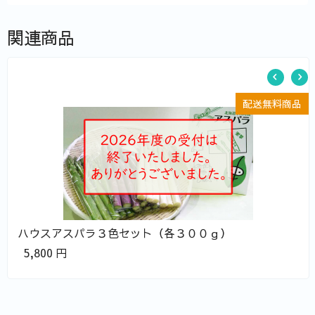
関連商品
品
配送無料商品
ハウスアスパラ３色セット（各３００ｇ）
5,800
円