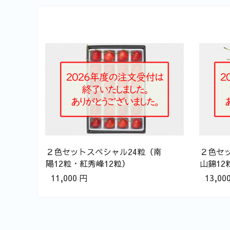
月
２色セットスペシャル24粒（南
２色セッ
陽12粒・紅秀峰12粒）
山錦12
11,000
円
13,000