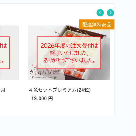
配送無料商品
４色セッ
32,000
月
４色セットプレミアム(24粒)
19,000
円