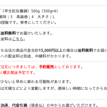
（早生紅佐藤錦）500g（500g×4）
酸味：3 高級感：4 大きさ：L
0段階です。参考にしてください。
は
送料無料
でお届けいたします。
の送料は
こちら
。
でも当店の商品代金合計
15,000円以上
の場合は
送料無料
でお届
島への配送料は別途、中継料がかかります。
ご注文につきましては、
予約販売
としております。
り順次発送予定です。
が少ないと早めに終わる可能性があります。
期は天候などにより変動しますが、美味しい時期になってから
ト決済
、
代金引換
（現金払）の中からお選びいただけます。