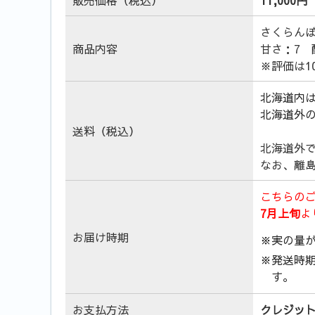
さくらんぼ
商品内容
甘さ：7 
※評価は1
北海道内
北海道外
送料（税込）
北海道外
なお、離
こちらの
7月上旬
よ
お届け時期
※実の量
※発送時
す。
お支払方法
クレジッ