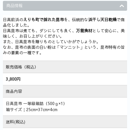
商品情報
日高前浜の
えりも町で採れた昆布
を、伝統的な
浜干し天日乾燥
で商
品化しました。
日高昆布は煮ても、ダシにしても良く、
万能食材
として安心に、美
味しく、お召し上がりください。
また、日高昆布を贈りものとしていかがでしょうか。
なお、昆布の表面の白い粉は「マンニット」という、昆布特有の旨
みの要素の一種です。
販売価格（税込）
3,800円
商品内容
日高昆布 一等級箱詰（500ｇ×1）
箱サイズ：25cm×37cm×4cm
送料(税込)