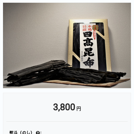
3,800
円
熨斗（のし）
: