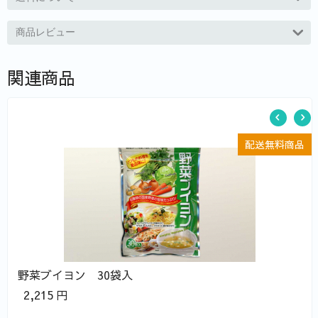
商品レビュー
関連商品
%
配送無料商品
野菜ブイヨン 30袋入
2,215
円