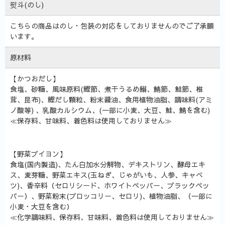
熨斗(のし)
こちらの商品はのし・包装の対応をしておりませんのでご了承願
います。
原材料
【かつおだし】
食塩、砂糖、風味原料(鰹節、煮干うるめ鰯、鯖節、鮭節、椎
茸、昆布)、鰹だし顆粒、粉末醤油、食用植物油脂、調味料(アミ
ノ酸等) 、乳酸カルシウム、(一部に小麦、大豆、鮭、鯖を含む)
≪保存料、甘味料、着色料は使用しておりません≫
【野菜ブイヨン】
食塩(国内製造)、たん白加水分解物、デキストリン、酵母エキ
ス、麦芽糖、野菜エキス(玉ねぎ、じゃがいも、人参、キャベ
ツ)、香辛料（セロリシード、ホワイトペッパー、ブラックペッ
パー）、野菜粉末(ブロッコリー、セロリ)、植物油脂、（一部に
小麦・大豆を含む）
≪化学調味料、保存料、甘味料、着色料は使用しておりません≫