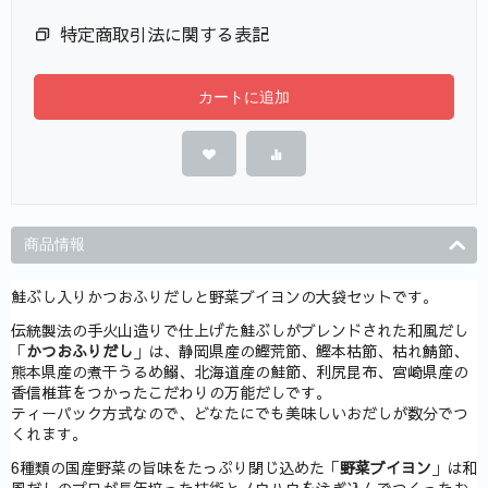
特定商取引法に関する表記
カートに追加
商品情報
鮭ぶし入りかつおふりだしと野菜ブイヨンの大袋セットです。
伝統製法の手火山造りで仕上げた鮭ぶしがブレンドされた和風だし
「
かつおふりだし
」は、静岡県産の鰹荒節、鰹本枯節、枯れ鯖節、
熊本県産の煮干うるめ鰯、北海道産の鮭節、利尻昆布、宮崎県産の
香信椎茸をつかったこだわりの万能だしです。
ティーパック方式なので、どなたにでも美味しいおだしが数分でつ
くれます。
6種類の国産野菜の旨味をたっぷり閉じ込めた「
野菜ブイヨン
」は和
風だしのプロが長年培った技術とノウハウを注ぎ込んでつくったお